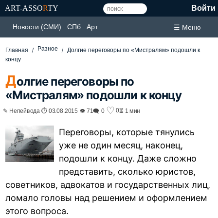
ART-ASSO
R
TY
Войти
Новости (СМИ)
СПб
Арт
☰ Меню
Разное
Главная
Долгие переговоры по «Мистралям» подошли к
концу
Д
олгие переговоры по
«Мистралям» подошли к концу
♡
0
✎ Непейвода ⏱ 03.08.2015 👁 71
🗨 0
⏳ 1 мин
Переговоры, которые тянулись
уже не один месяц, наконец,
подошли к концу. Даже сложно
представить, сколько юристов,
советников, адвокатов и государственных лиц,
ломало головы над решением и оформлением
этого вопроса.