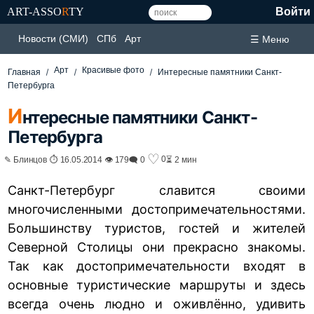
ART-ASSO
R
TY
Войти
Новости (СМИ)
СПб
Арт
☰ Меню
Арт
Красивые фото
Главная
Интересные памятники Санкт-
Петербурга
И
нтересные памятники Санкт-
Петербурга
♡
0
✎ Блинцов ⏱ 16.05.2014 👁 179
🗨 0
⏳ 2 мин
Санкт-Петербург славится своими
многочисленными достопримечательностями.
Большинству туристов, гостей и жителей
Северной Столицы они прекрасно знакомы.
Так как достопримечательности входят в
основные туристические маршруты и здесь
всегда очень людно и оживлённо, удивить