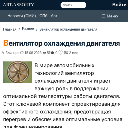
ART-ASSO
R
TY
Войти
Новости (СМИ)
СПб
Арт
☰ Меню
Разное
Главная
Вентилятор охлаждения двигателя
В
ентилятор охлаждения двигателя
♡
0
✎ Блинцов ⏱ 15.08.2023 👁 57
🗨 0
⏳ 2 мин
В мире автомобильных
технологий вентилятор
охлаждения двигателя играет
важную роль в поддержании
оптимальной температуры работы двигателя.
Этот ключевой компонент спроектирован для
эффективного охлаждения, предотвращая
перегрев и обеспечивая оптимальные условия
для функционирования.