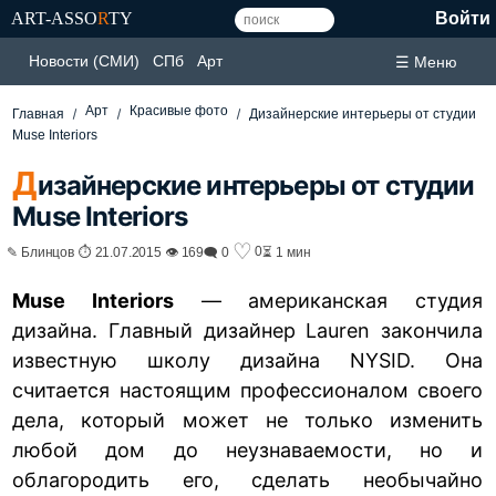
ART-ASSO
R
TY
Войти
Новости (СМИ)
СПб
Арт
☰ Меню
Арт
Красивые фото
Главная
Дизайнерские интерьеры от студии
Muse Interiors
Д
изайнерские интерьеры от студии
Muse Interiors
♡
0
✎ Блинцов ⏱ 21.07.2015 👁 169
🗨 0
⏳ 1 мин
Muse Interiors
— американская студия
дизайна. Главный дизайнер
Lauren
закончила
известную школу дизайна
NYSID.
Она
считается настоящим профессионалом своего
дела, который может не только изменить
любой дом до неузнаваемости, но и
облагородить его, сделать необычайно