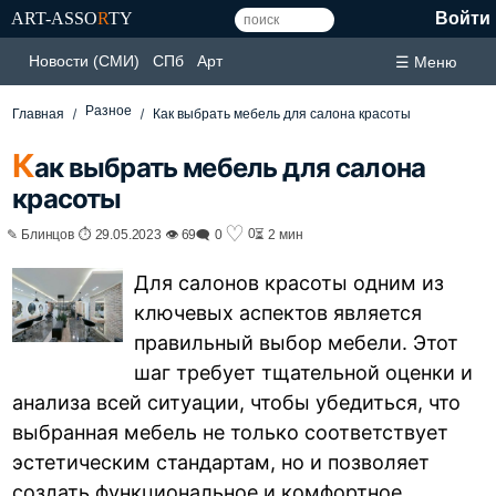
ART-ASSO
R
TY
Войти
Новости (СМИ)
СПб
Арт
☰ Меню
Разное
Главная
Как выбрать мебель для салона красоты
К
ак выбрать мебель для салона
красоты
♡
0
✎ Блинцов ⏱ 29.05.2023 👁 69
🗨 0
⏳ 2 мин
Для салонов красоты одним из
ключевых аспектов является
правильный выбор мебели. Этот
шаг требует тщательной оценки и
анализа всей ситуации, чтобы убедиться, что
выбранная мебель не только соответствует
эстетическим стандартам, но и позволяет
создать функциональное и комфортное