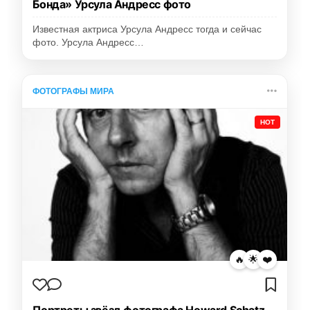
Бонда» Урсула Андресс фото
Известная актриса Урсула Андресс тогда и сейчас
фото. Урсула Андресс…
ФОТОГРАФЫ МИРА
HOT
🔥
🌟
❤️