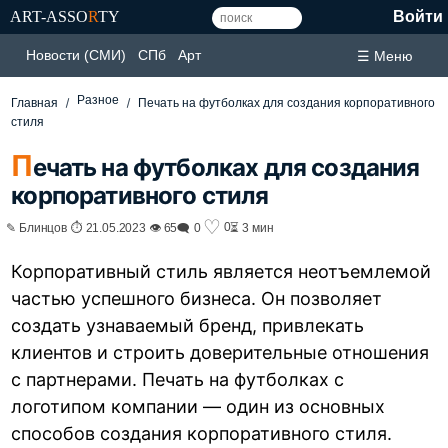
ART-ASSO
R
TY
Войти
Новости (СМИ)
СПб
Арт
☰ Меню
Разное
Главная
Печать на футболках для создания корпоративного
стиля
П
ечать на футболках для создания
корпоративного стиля
♡
0
✎ Блинцов ⏱ 21.05.2023 👁 65
🗨 0
⏳ 3 мин
Корпоративный стиль является неотъемлемой
частью успешного бизнеса. Он позволяет
создать узнаваемый бренд, привлекать
клиентов и строить доверительные отношения
с партнерами. Печать на футболках с
логотипом компании — один из основных
способов создания корпоративного стиля.