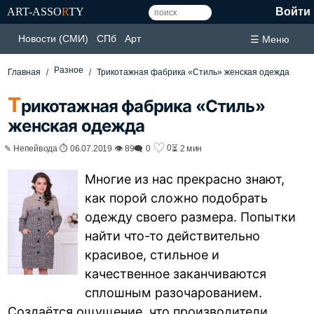
ART-ASSO
R
TY
Войти
Новости (СМИ)
СПб
Арт
☰ Меню
Разное
Главная
Трикотажная фабрика «Стиль» женская одежда
Т
рикотажная фабрика «Стиль»
женская одежда
♡
0
✎ Непейвода ⏱ 06.07.2019 👁 89
🗨 0
⏳ 2 мин
Многие из нас прекрасно знают,
как порой сложно подобрать
одежду своего размера. Попытки
найти что-то действительно
красивое, стильное и
качественное заканчиваются
сплошным разочарованием.
Создаётся ощущение, что производители