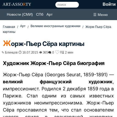
ART-ASSO
R
TY
Войти
Новости (СМИ)
СПб
Арт
☰ Меню
Арт
Великие иностранные художники
Главная
Жорж-Пьер Сёра
картины
Ж
орж-Пьер Сёра картины
♡
0
✎ Блинцов ⏱ 16.07.2015 👁 365
🗨 0
⏳ 2 мин
Художник Жорж-Пьер Сёра биография
Жорж-Пьер Сёра (Georges Seurat, 1859-1891) —
великий французский художник
,
импрессионист. Родился 2 декабря 1859 года в
Париже. Стал одним из самых известных
художников неоимпрессионизма. Жорж-Пьер
Сёра прославился тем, что стал основателем
нового стиля в авангардной живописи,