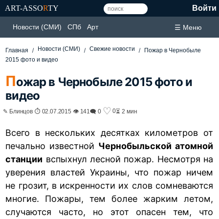
ART-ASSO
R
TY
Войти
Новости (СМИ)
СПб
Арт
☰ Меню
Новости (СМИ)
Свежие новости
Главная
Пожар в Чернобыле
2015 фото и видео
П
ожар в Чернобыле 2015 фото и
видео
♡
0
✎ Блинцов ⏱ 02.07.2015 👁 141
🗨 0
⏳ 2 мин
Всего в нескольких десятках километров от
печально известной
Чернобыльской атомной
станции
вспыхнул лесной пожар. Несмотря на
уверения властей Украины, что пожар ничем
не грозит, в искренности их слов сомневаются
многие. Пожары, тем более жарким летом,
случаются часто, но этот опасен тем, что