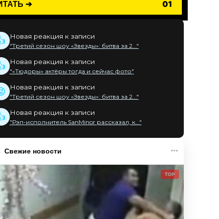
ИТАТЬ ➔
01
Новая реакция к записи
👍
"Третий сезон шоу «Звезды»: битва за 2..."
Новая реакция к записи
👍
"«Тюдоры» актёры тогда и сейчас фото"
Новая реакция к записи
😡
"Третий сезон шоу «Звезды»: битва за 2..."
Новая реакция к записи
👍
"Рэп-исполнитель SanMinor рассказал, к..."
Свежие новости
TOP