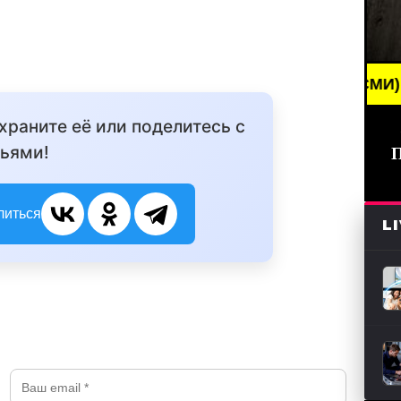
BREAKING NEWS /// НОВОСТИ (СМИ) /// СВЕЖИЕ 
охраните её или поделитесь с
ьями!
литься
L