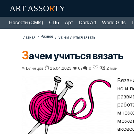
ART-ASSO
R
TY
Новости (СМИ)
СПб
Арт
Dark Art
World Girls
Разное
Главная
Зачем учиться вязать
З
ачем учиться вязать
♡
0
✎ Блинцов ⏱ 16.04.2023 👁 67
🗨 0
⏳ 2 мин
Вязан
но и 
разви
работ
множе
может
аксес