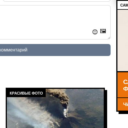
САМ
🖼️
😊
 комментарий
С
Ф
КРАСИВЫЕ ФОТО
Ч