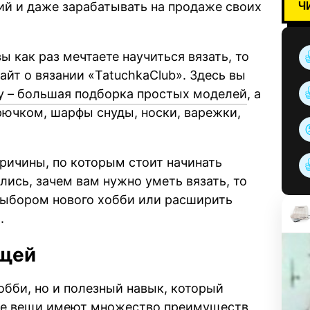
Ч
ий и даже зарабатывать на продаже своих
ы как раз мечтаете научиться вязать, то
т о вязании «TatuchkaClub». Здесь вы
у – большая подборка простых моделей
, а
рючком, шарфы снуды, носки, варежки,
ричины, по которым стоит начинать
лись, зачем вам нужно уметь вязать, то
выбором нового хобби или расширить
.
ещей
обби, но и полезный навык, который
ые вещи имеют множество преимуществ