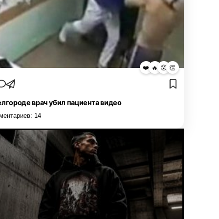
❤️
🔥
😮
👏
елгороде врач убил пациента видео
ментариев:
14