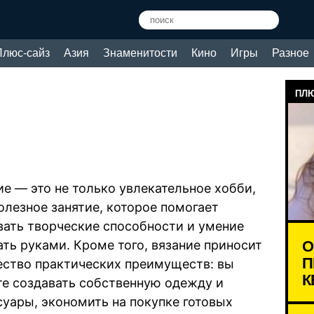
Плюс-сайз
Азия
Знаменитости
Кино
Игры
Разное
ПЛЮ
ие — это не только увлекательное хобби,
полезное занятие, которое помогает
вать творческие способности и умение
О
ать руками. Кроме того, вязание приносит
П
ство практических преимуществ: вы
К
е создавать собственную одежду и
суары, экономить на покупке готовых