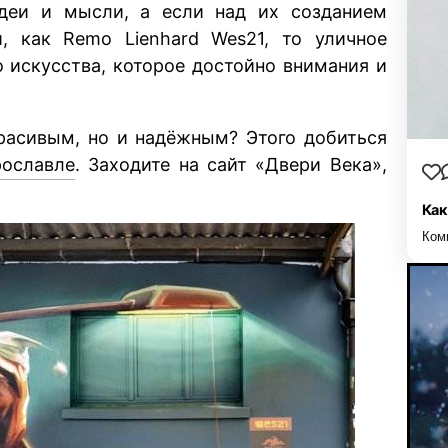
деи и мысли, а если над их созданием
и, как Remo Lienhard Wes21, то уличное
о искусства, которое достойно внимания и
красивым, но и надёжным? Этого добиться
рославле
. Заходите на сайт «Двери Века»,
Как
Ком