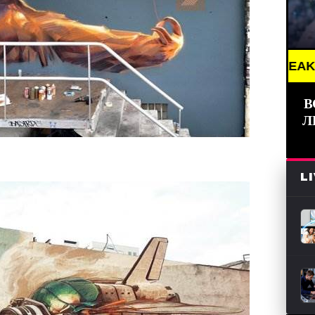
BREAKING NEWS /// 
В
Л
L