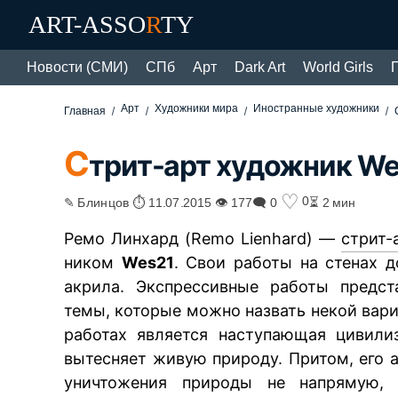
ART-ASSO
R
TY
Новости (СМИ)
СПб
Арт
Dark Art
World Girls
Арт
Художники мира
Иностранные художники
Главная
С
трит-арт художник W
♡
0
✎ Блинцов ⏱ 11.07.2015 👁 177
🗨 0
⏳ 2 мин
Ремо Линхард (Remo Lienhard) —
стрит-
ником
Wes21
. Свои работы на стенах 
акрила. Экспрессивные работы предст
темы, которые можно назвать некой вар
работах является наступающая цивили
вытесняет живую природу. Притом, его
уничтожения природы не напрямую, 