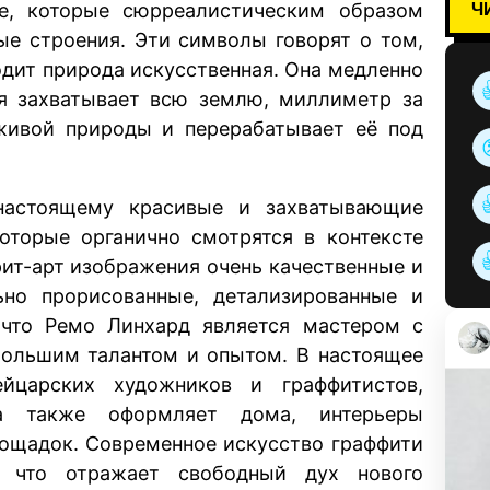
Ч
е, которые сюрреалистическим образом
е строения. Эти символы говорят о том,
одит природа искусственная. Она медленно
ля захватывает всю землю, миллиметр за
живой природы и перерабатывает её под
настоящему красивые и захватывающие
которые органично смотрятся в контексте
рит-арт изображения очень качественные и
ьно прорисованные, детализированные и
 что Ремо Линхард является мастером с
большим талантом и опытом. В настоящее
царских художников и граффитистов,
а также оформляет дома, интерьеры
лощадок. Современное искусство граффити
у что отражает свободный дух нового