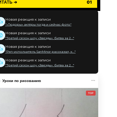
ИТАТЬ ➔
01
Новая реакция к записи
👍
"«Тюдоры» актёры тогда и сейчас фото"
Новая реакция к записи
😡
"Третий сезон шоу «Звезды»: битва за 2..."
Новая реакция к записи
👍
"Рэп-исполнитель SanMinor рассказал, к..."
Новая реакция к записи
👍
"Третий сезон шоу «Звезды»: битва за 2..."
Уроки по рисованию
TOP