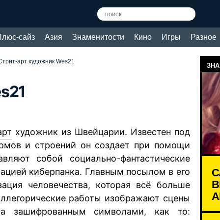
Плюс-сайз
Азия
Знаменитости
Кино
Игры
Разное
Стрит-арт художник Wes21
ЗНА
es21
арт
художник из Швейцарии. Известен под
домов и строений он создает при помощи
авляют собой социально-фантастические
С
иацией киберпанка. Главным посылом в его
В
зация человечества, которая всё больше
А
 аллегорические работы изображают сцены
а зашифрованным символами, как то: