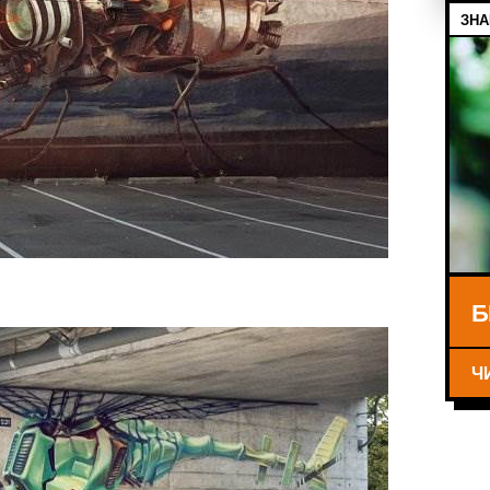
ЗНА
Б
Ч