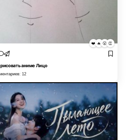
❤️
🔥
😮
👏
 рисовать аниме Лицо
ментариев:
12