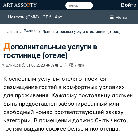
ART-ASSO
R
TY
Войти
Новости (СМИ)
СПб
Арт
☰ Меню
Разное
Главная
Дополнительные услуги в гостинице (отеле)
Д
ополнительные услуги в
гостинице (отеле)
♡
0
✎ Блинцов ⏱ 31.03.2023 👁 89
🗨 1
⏳ 7 мин
К основным услугам отеля относится
размещение гостей в комфортных условиях
для проживания. Каждому постояльцу должен
быть предоставлен забронированный или
свободный номер соответствующей заказу
категории. В помещении должно быть чисто,
гостям выдано свежее белье и полотенца.