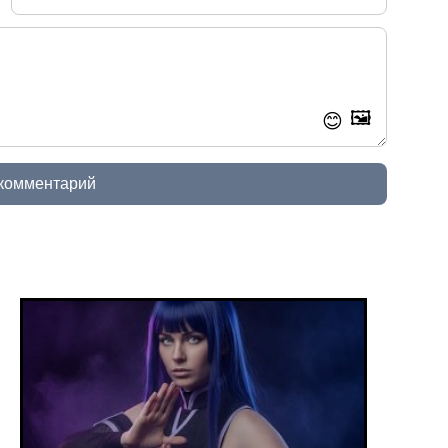
🖼️
😊
 комментарий