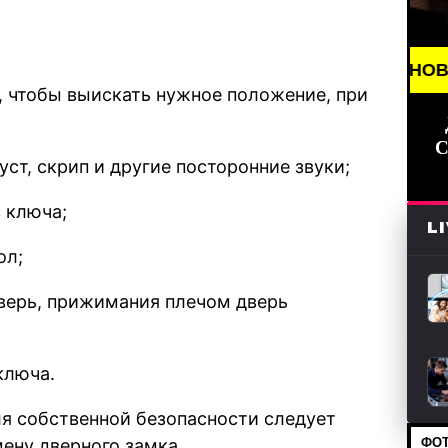
BREAKING NEWS /// НОВОСТИ (СМИ) //
 чтобы выискать нужное положение, при
С
ст, скрип и другие посторонние звуки;
 ключа;
L
ол;
дверь, прижимания плечом дверь
ключа.
я собственной безопасности следует
ФОТ
ену дверного замка.