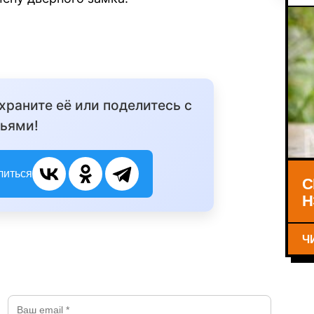
охраните её или поделитесь с
ьями!
литься
С
Н
Ч