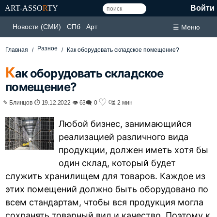
ART-ASSO
R
TY
Войти
Новости (СМИ)
СПб
Арт
☰ Меню
Разное
Главная
Как оборудовать складское помещение?
К
ак оборудовать складское
помещение?
♡
0
✎ Блинцов ⏱ 19.12.2022 👁 63
🗨 0
⏳ 2 мин
Любой бизнес, занимающийся
реализацией различного вида
продукции, должен иметь хотя бы
один склад, который будет
служить хранилищем для товаров. Каждое из
этих помещений должно быть оборудовано по
всем стандартам, чтобы вся продукция могла
сохранять товарный вид и качество. Поэтому к