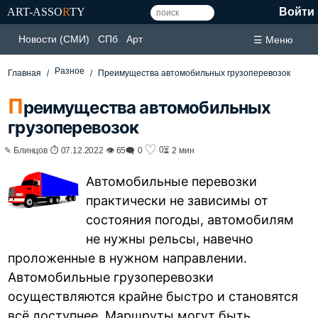
ART-ASSO
R
TY
Войти
Новости (СМИ)
СПб
Арт
☰ Меню
Разное
Главная
Преимущества автомобильных грузоперевозок
П
реимущества автомобильных
грузоперевозок
♡
0
✎ Блинцов ⏱ 07.12.2022 👁 65
🗨 0
⏳ 2 мин
Автомобильные перевозки
практически не зависимы от
состояния погоды, автомобилям
не нужны рельсы, навечно
проложенные в нужном направлении.
Автомобильные грузоперевозки
осуществляются крайне быстро и становятся
всё доступнее. Маршруты могут быть