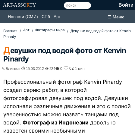
ART-ASSO
R
TY
Войти
Новости (СМИ)
СПб
Арт
☰ Меню
Арт
Фотографы мира
Главная
Девушки под водой фото от Kenvin
Pinardy
Д
евушки под водой фото от Kenvin
Pinardy
♡
0
✎ Блинцов ⏱ 15.03.2012 👁 224
🗨 0
⏳ 1 мин
Профессиональный фотограф Kenvin Pinardy
создал серию работ, в которой
фотографировал девушек под водой. Девушки
исполняли различные движения и это с полной
уверенностью можно назвать танцами под
водой.
Фотограф из Индонезии
довольно
известен своими необычными