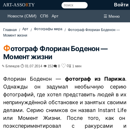
ART-ASSO
R
TY
Войти
Новости (СМИ)
СПб
Арт
☰ Меню
Арт
Фотографы мира
Главная
Фотограф Флориан Боденон —
Момент жизни
Ф
отограф Флориан Боденон —
Момент жизни
♡
0
✎ Блинцов ⏱ 01.07.2014 👁 152
🗨 0
⏳ 1 мин
Флориан Боденон —
фотограф из Парижа
.
Однажды он задумал необычную серию
фотографий, где хотел представить людей в их
непринуждённой обстановке и занятых своими
делами. Серию снимков он назвал Instant Life
или Момент Жизни. После того, как он
поэкспериментировал с ракурсами и