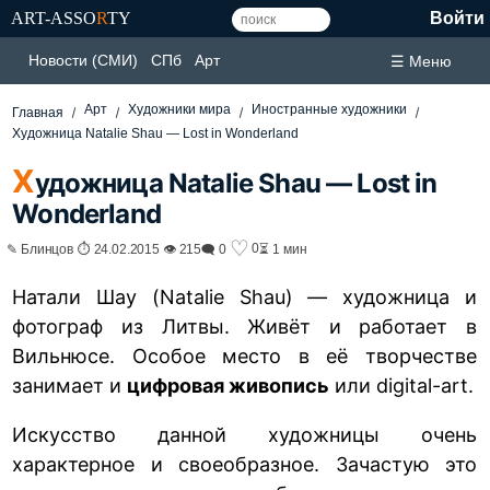
ART-ASSO
R
TY
Войти
Новости (СМИ)
СПб
Арт
☰ Меню
Арт
Художники мира
Иностранные художники
Главная
Художница Natalie Shau — Lost in Wonderland
Х
удожница Natalie Shau — Lost in
Wonderland
♡
0
✎ Блинцов ⏱ 24.02.2015 👁 215
🗨 0
⏳ 1 мин
Натали Шау (Natalie Shau) — художница и
фотограф из Литвы. Живёт и работает в
Вильнюсе. Особое место в её творчестве
занимает и
цифровая живопись
или digital-art.
Искусство данной художницы очень
характерное и своеобразное. Зачастую это