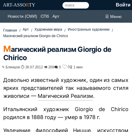
ART-ASSO
R
TY
Войти
Новости (СМИ)
СПб
Арт
☰ Меню
Арт
Художники мира
Иностранные художники
Главная
Магический реализм Giorgio de Chirico
М
агический реализм Giorgio de
Chirico
♡
0
✎ Блинцов ⏱ 26.07.2012 👁 208
🗨 0
⏳ 1 мин
Довольно известный художник, один из самых
ярких представителей так называемого стиля
живописи —
Магический Реализм
.
Итальянский художник Giorgio de Chirico
родился в 1888 году — умер в 1978 г.
Увлечение философией Ницше, искусством