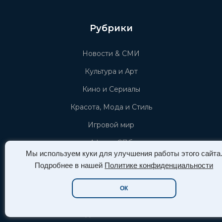
Рубрики
Новости & СМИ
Культура и Арт
Кино и Сериалы
Красота, Мода и Стиль
Игровой мир
Афиша СПб
Мы используем куки для улучшения работы этого сайта
Тёмное искусство
Подробнее в нашей
Политике конфиденциальности
Пышные формы (plus-size)
ОК
Новости Азии (азиатской культуры)
Звёзды и знаменистоти