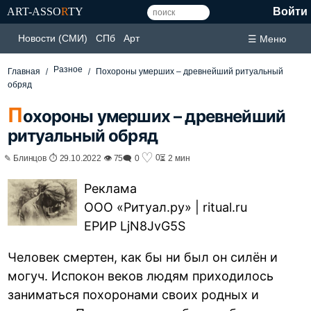
ART-ASSO
R
TY
Войти
Новости (СМИ)
СПб
Арт
☰ Меню
Разное
Главная
Похороны умерших – древнейший ритуальный
обряд
П
охороны умерших – древнейший
ритуальный обряд
♡
0
✎ Блинцов ⏱ 29.10.2022 👁 75
🗨 0
⏳ 2 мин
Реклама
ООО «Ритуал.ру» | ritual.ru
ЕРИР LjN8JvG5S
Человек смертен, как бы ни был он силён и
могуч. Испокон веков людям приходилось
заниматься похоронами своих родных и