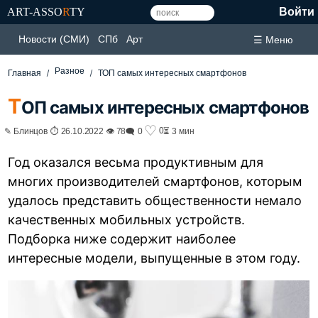
ART-ASSO
R
TY
Войти
Новости (СМИ)
СПб
Арт
☰ Меню
Разное
Главная
ТОП самых интересных смартфонов
Т
ОП самых интересных смартфонов
♡
0
✎ Блинцов ⏱ 26.10.2022 👁 78
🗨 0
⏳ 3 мин
Год оказался весьма продуктивным для
многих производителей смартфонов, которым
удалось представить общественности немало
качественных мобильных устройств.
Подборка ниже содержит наиболее
интересные модели, выпущенные в этом году.