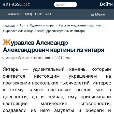
ART-ASSO
R
TY
Войти
Новости (СМИ)
СПб
Арт
☰ Меню
Арт
Художники мира
Русские художники и картины
Главная
Журавлев Александр Александрович картины из янтаря
Ж
уравлев Александр
Александрович картины из янтаря
♡
0
✎ Блинцов ⏱ 20.05.2015 👁 210
🗨 0
⏳ 1 мин
Янтарь — удивительный камень, который
считается настоящим украшением на
протяжении нескольких тысячелетий. Интерес
к этому камню настолько высок, что в
древности, да и сейчас, ему приписывали
настоящие магические способности,
создавали из него амулеты и обереги и