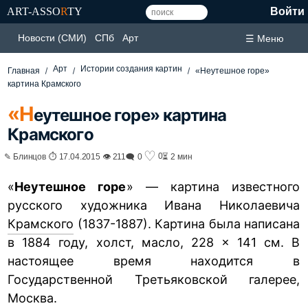
ART-ASSO
R
TY
Войти
Новости (СМИ)
СПб
Арт
☰ Меню
Арт
Истории создания картин
Главная
«Неутешное горе»
картина Крамского
«Н
еутешное горе» картина
Крамского
♡
0
✎ Блинцов ⏱ 17.04.2015 👁 211
🗨 0
⏳ 2 мин
«
Неутешное горе
» — картина известного
русского художника Ивана Николаевича
Крамского
(1837-1887). Картина была написана
в 1884 году, холст, масло, 228 × 141 см. В
настоящее время находится в
Государственной Третьяковской галерее,
Москва.