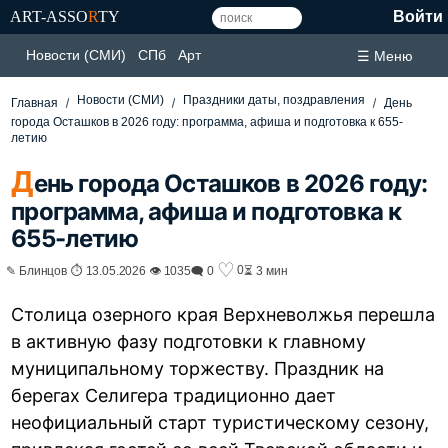
ART-ASSO
R
TY
Войти
Новости (СМИ)
СПб
Арт
☰ Меню
Новости (СМИ)
Праздники даты, поздравления
Главная
День
города Осташков в 2026 году: программа, афиша и подготовка к 655-
летию
Д
ень города Осташков в 2026 году:
программа, афиша и подготовка к
655-летию
♡
0
✎ Блинцов ⏱ 13.05.2026 👁 1035
🗨 0
⏳ 3 мин
Столица озерного края Верхневолжья перешла
в активную фазу подготовки к главному
муниципальному торжеству. Праздник на
берегах Селигера традиционно дает
неофициальный старт туристическому сезону,