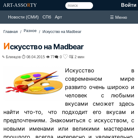
ART-ASSO
R
TY
Войти
Новости (СМИ)
СПб
Арт
☰ Меню
Разное
Главная
Искусство на Madbear
И
скусство на Madbear
♡
0
✎ Блинцов ⏱ 08.04.2015 👁 77
🗨 0
⏳ 2 мин
Искусство в
современном мире
развито очень широко и
человек с любыми
вкусами сможет здесь
найти что-то, что подходит его вкусам и
предпочтениям. Знакомиться с искусством, с
новыми именами или великими мастерами
прошлого, всегда интересно и увлекательно,