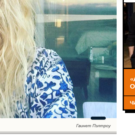
«
О
Ч
Гвинет Пэлтроу