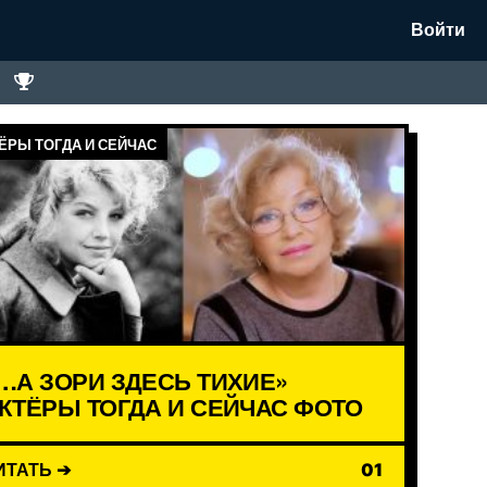
Войти
ЁРЫ ТОГДА И СЕЙЧАС
…А ЗОРИ ЗДЕСЬ ТИХИЕ»
КТЁРЫ ТОГДА И СЕЙЧАС ФОТО
ИТАТЬ ➔
01