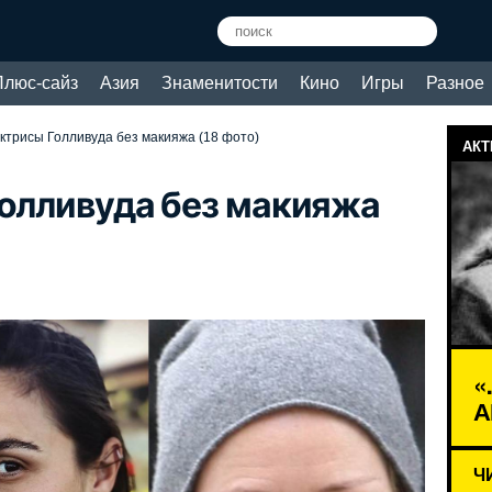
Плюс-сайз
Азия
Знаменитости
Кино
Игры
Разное
актрисы Голливуда без макияжа (18 фото)
АКТ
Голливуда без макияжа
«
А
Ч