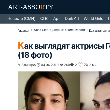
ART-ASSO
R
TY
Новости (СМИ)
СПб
Арт
Dark Art
World Girls
World Girls
Девушки знаменитости
Главная
Как выглядят 
К
ак выглядят актрисы 
(18 фото)
♡
0
✎ Блинцов ⏱ 04.04.2019 👁 260
🗨 2
⏳ 3 мин