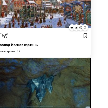
❤️
🔥
😮
👏
волод Иванов картины
ментариев:
17