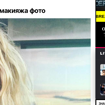
 макияжа фото
BREAKING NEWS //
О
L
ЗНА