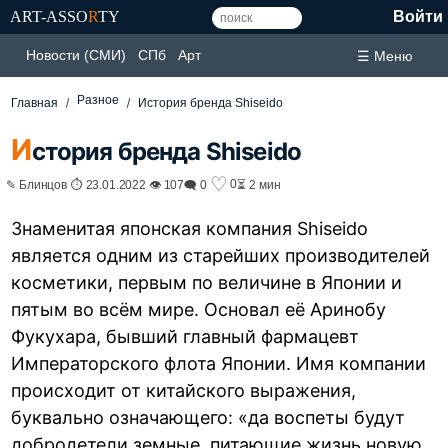
ART-ASSO
R
TY
Войти
Новости (СМИ)
СПб
Арт
☰ Меню
Разное
Главная
История бренда Shiseido
И
стория бренда Shiseido
♡
0
✎ Блинцов ⏱ 23.01.2022 👁 107
🗨 0
⏳ 2 мин
Знаменитая японская компания Shiseido
является одним из старейших производителей
косметики, первым по величине в Японии и
пятым во всём мире. Основал её Аринобу
Фукухара, бывший главный фармацевт
Императорского флота Японии. Имя компании
происходит от китайского выражения,
буквально означающего: «да воспеты будут
добродетели земные, питающие жизнь новую