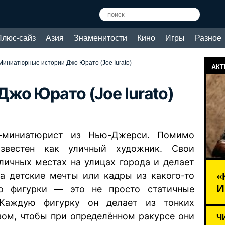
Плюс-сайз
Азия
Знаменитости
Кино
Игры
Разное
Миниатюрные истории Джо Юрато (Joe Iurato)
АКТ
жо Юрато (Joe Iurato)
-миниатюрист из Нью-Джерси. Помимо
звестен как уличный художник. Свои
личных местах на улицах города и делает
«
на детские мечты или кадры из какого-то
И
го фигурки — это не просто статичные
 Каждую фигурку он делает из тонких
зом, чтобы при определённом ракурсе они
Ч