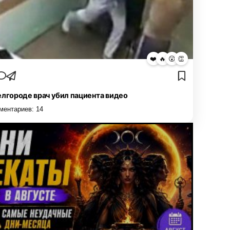
❤️
🔥
😮
👏
елгороде врач убил пациента видео
ментариев:
14