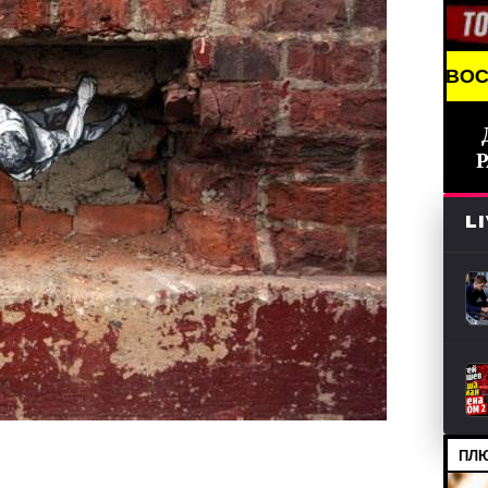
REAKING NEWS /// НОВОСТИ (СМИ) /// СВЕЖИЕ НО
L
ПЛЮ