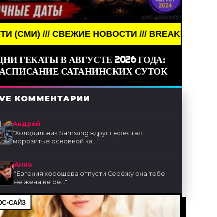
ВОСТИ /// BREAKING NEWS /// НОВОСТИ (СМИ) //
ДНИ ГЕКАТЫ В АВГУСТЕ 2026 ГОДА:
РАСПИСАНИЕ САТАНИНСКИХ СУТОК
IVE КОММЕНТАРИИ
Андрей
"
Холодильник Samsung вдруг перестал
морозить в основной ка...
"
Анна
"
Евгения хорошева отпусти Серёжу она тебе
не жена не ре...
"
С-САЙЗ