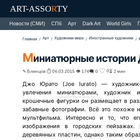
ART-ASSO
R
TY
Новости (СМИ)
СПб
Арт
Dark Art
World Girls
Арт
Художники мира
Иностранные художники
Главная
М
иниатюрные истории Д
♡
0
✎ Блинцов ⏱ 06.03.2015 👁 174
🗨 0
⏳ 2 мин
Джо Юрато (Joe Iurato) — художник
увлечения
миниатюрами
, художник и
крошечные фигурки он размещает в раз
забавные фотографии. Всё это похоже 
мультфильма. Интересно и то, что е
изображения в городских пейзажах.
деревянных пластин, однако таким обра