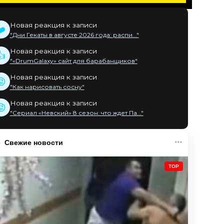
Новая реакция к записи
❤️
"Дни Гекаты в августе 2026 года: распи..."
Новая реакция к записи
👍
"«DrumGalaxy» сайт для барабанщиков"
Новая реакция к записи
😡
"Как нарисовать сосну"
Новая реакция к записи
😡
"Сериал «Невский» 8 сезон: что ждет Па..."
Свежие новости
TOP