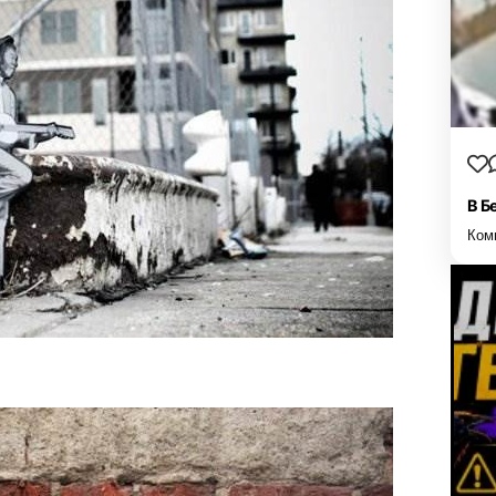
В Б
Ком