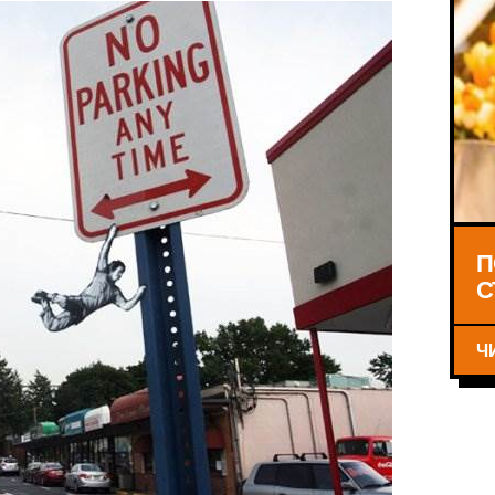
П
С
Ч