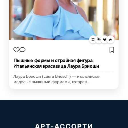
👏
🌟
❤️
🔥
Пышные формы и стройная фигура.
Итальянская красавица Лаура Бриоши
Лаура Бриоши (Laura Brioschi) — итальянская
модель с пышными формами, которая…
АРТ-АССОРТИ