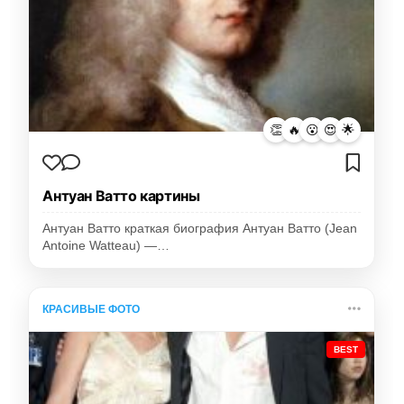
👏
🔥
😮
😍
🌟
Антуан Ватто картины
Антуан Ватто краткая биография Антуан Ватто (Jean
Antoine Watteau) —…
КРАСИВЫЕ ФОТО
BEST