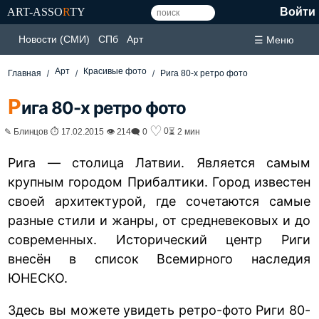
ART-ASSO
R
TY
Войти
Новости (СМИ)
СПб
Арт
☰ Меню
Арт
Красивые фото
Главная
Рига 80-х ретро фото
Р
ига 80-х ретро фото
♡
0
✎ Блинцов ⏱ 17.02.2015 👁 214
🗨 0
⏳ 2 мин
Рига — столица Латвии. Является самым
крупным городом Прибалтики. Город известен
своей архитектурой, где сочетаются самые
разные стили и жанры, от средневековых и до
современных. Исторический центр Риги
внесён в список Всемирного наследия
ЮНЕСКО.
Здесь вы можете увидеть
ретро-фото
Риги 80-