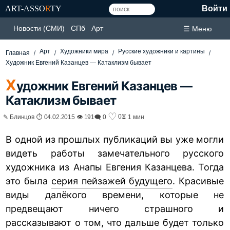
ART-ASSO
R
TY
Войти
Новости (СМИ)
СПб
Арт
☰ Меню
Арт
Художники мира
Русские художники и картины
Главная
Художник Евгений Казанцев — Катаклизм бывает
Х
удожник Евгений Казанцев —
Катаклизм бывает
♡
0
✎ Блинцов ⏱ 04.02.2015 👁 191
🗨 0
⏳ 1 мин
В одной из прошлых публикаций вы уже могли
видеть работы замечательного русского
художника из Анапы Евгения Казанцева. Тогда
это была
серия пейзажей будущего
. Красивые
виды далёкого времени, которые не
предвещают ничего страшного и
рассказывают о том, что дальше будет только