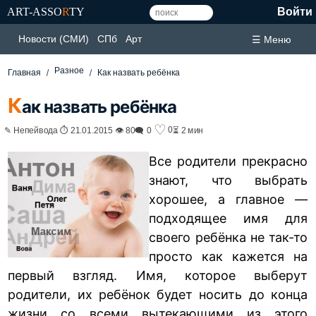
ART-ASSO
R
TY
Войти
Новости (СМИ)
СПб
Арт
☰ Меню
Разное
Главная
Как назвать ребёнка
К
ак назвать ребёнка
♡
0
✎ Непейвода ⏱ 21.01.2015 👁 80
🗨 0
⏳ 2 мин
Все родители прекрасно
знают, что выбрать
хорошее, а главное —
подходящее имя для
своего ребёнка не так-то
просто как кажется на
первый взгляд. Имя, которое выберут
родители, их ребёнок будет носить до конца
жизни со всеми вытекающими из этого