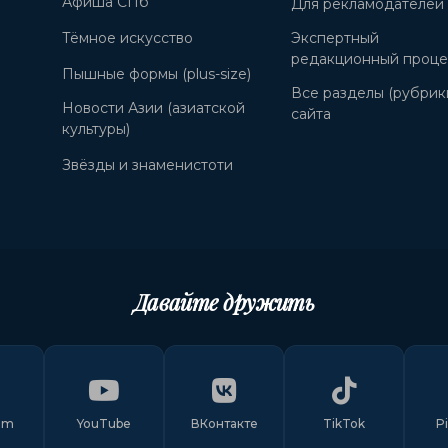
Афиша СПб
Для рекламодателей
Тёмное искусство
Экспертный
редакционный проце
Пышные формы (plus-size)
Все разделы (рубрик
Новости Азии (азиатской
сайта
культуры)
Звёзды и знаменистоти
Давайте дружить
am
YouTube
ВКонтакте
TikTok
P