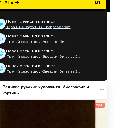
ИТАТЬ ➔
01
Новая реакция к записи
❤️
"Мрачные картины Giuseppe Velardo"
Новая реакция к записи
👍
"Третий сезон шоу «Звезды»: битва за 2..."
Новая реакция к записи
😡
"Третий сезон шоу «Звезды»: битва за 2..."
Новая реакция к записи
😡
"Третий сезон шоу «Звезды»: битва за 2..."
Великие русские художники: биография и
картины
TOP