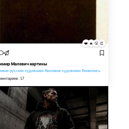
❤️
🔥
😮
👏
имир Малевич картины
ликие русские художники #великие художники #живопись
ментариев:
17