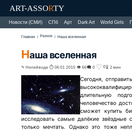
ART-ASSO
R
TY
Новости (СМИ)
СПб
Арт
Dark Art
World Girls
Разное
Главная
Наша вселенная
Н
аша вселенная
♡
0
✎ Непейвода ⏱ 06.01.2015 👁 66
🗨 0
⏳ 2 мин
Сегодня, отправит
высококвалифици
длительную подг
человечество дост
сможет купить би
исследовать самые далёкие звёздные 
только мечтать. Однако это тоже неп