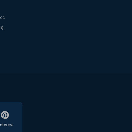
сс
и)
interest