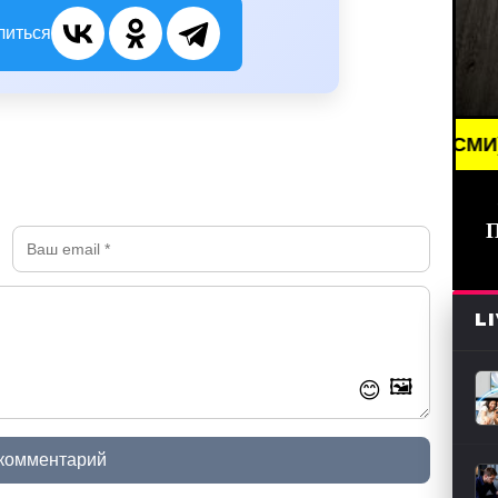
литься
BREAKING NEWS /// НОВОСТИ (СМИ) /// СВЕЖ
L
🖼️
😊
 комментарий