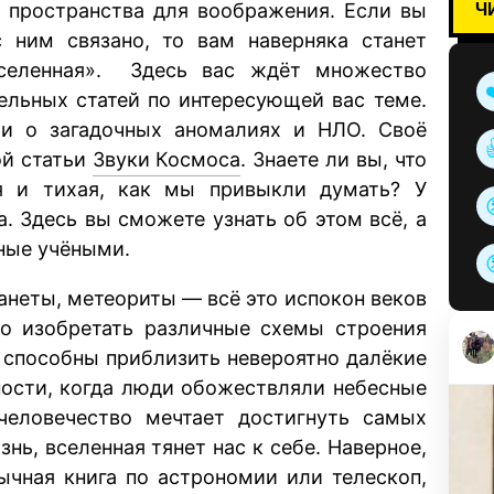
Ч
о пространства для воображения. Если вы
с ним связано, то вам наверняка станет
селенная». Здесь вас ждёт множество
ельных статей по интересующей вас теме.
тьи о загадочных аномалиях и НЛО. Своё
ой статьи
Звуки Космоса
. Знаете ли вы, что
я и тихая, как мы привыкли думать? У
а. Здесь вы сможете узнать об этом всё, а
ные учёными.
ланеты, метеориты — всё это испокон веков
ло изобретать различные схемы строения
и способны приблизить невероятно далёкие
ности, когда люди обожествляли небесные
 человечество мечтает достигнуть самых
нь, вселенная тянет нас к себе. Наверное,
бычная книга по астрономии или телескоп,