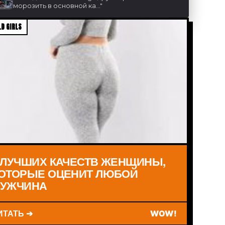
морозить в основной ка...
"
D GIRLS
 ЛУЧШИХ КАЧЕСТВ ЖЕНЩИНЫ,
ОТОРЫЕ ОЦЕНИТ ЛЮБОЙ
УЖЧИНА
ИТАТЬ ➔
WOW!