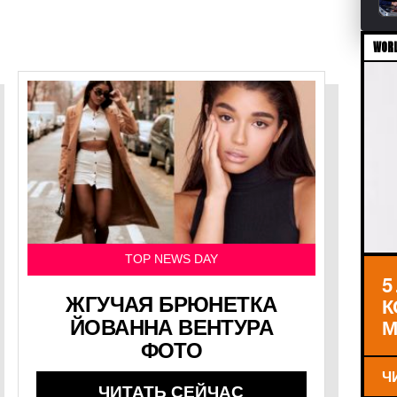
WORL
TOP NEWS DAY
5
К
ЖГУЧАЯ БРЮНЕТКА
М
ЙОВАННА ВЕНТУРА
ФОТО
Ч
ЧИТАТЬ СЕЙЧАС