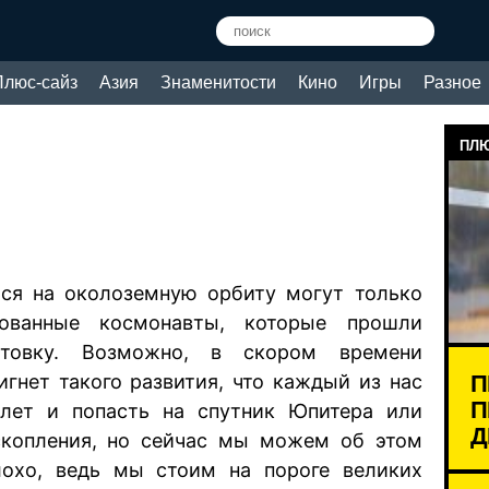
Плюс-сайз
Азия
Знаменитости
Кино
Игры
Разное
ПЛЮ
ься на околоземную орбиту могут только
рованные космонавты, которые прошли
отовку. Возможно, в скором времени
П
игнет такого развития, что каждый из нас
П
лет и попасть на спутник Юпитера или
Д
скопления, но сейчас мы можем об этом
лохо, ведь мы стоим на пороге великих