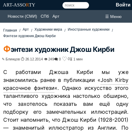
ART-ASSO
R
TY
Войти
Новости (СМИ)
СПб
Арт
☰ Меню
Арт
Художники мира
Иностранные художники
Главная
Фэнтези художник Джош Кирби
Ф
энтези художник Джош Кирби
♡
0
✎ Блинцов ⏱ 26.12.2014 👁 249
🗨 0
⏳ 1 мин
C работами Джоша Кирби мы уже
знакомились ранее в публикации «
Josh Kirby
красочное фэнтези
«. Однако искусство этого
талантливого художника настолько обширно,
что захотелось показать вам ещё одну
подборку его замечательных иллюстраций.
Стоит напомнить, что Джош Кирби (1928-2001)
— знаменитый иллюстратор из Англии. По