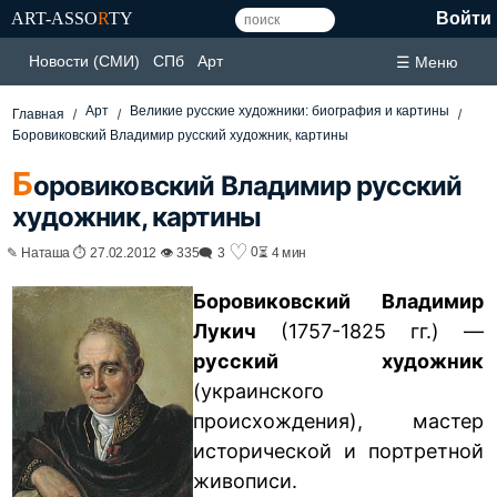
ART-ASSO
R
TY
Войти
Новости (СМИ)
СПб
Арт
☰ Меню
Арт
Великие русские художники: биография и картины
Главная
Боровиковский Владимир русский художник, картины
Б
оровиковский Владимир русский
художник, картины
♡
0
✎ Наташа ⏱ 27.02.2012 👁 335
🗨 3
⏳ 4 мин
Боровиковский Владимир
Лукич
(1757-1825 гг.) —
русский художник
(украинского
происхождения), мастер
исторической и портретной
живописи.