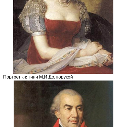
Портрет княгини М.И.Долгорукой