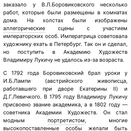
заказало у В.Л.Боровиковского несколько
работ, которые были размещены в комнатах
дома. На холстах были изображены
аллегорические
сцены с участием
императорских особ. Императрица советовала
художнику ехать в Петербург. Так он и сделал,
но поступить в Академию Художеств
Владимиру Лукичу не удалось из-за возраста.
С 1792 года Боровиковский брал уроки у
И.Б.Лампи (австрийского живописца,
работавшего при дворе Екатерины II) и
Д.Г.Левичкого. В 1795 году Владимиру Лукичу
присвоено звание академика, а в 1802 году —
советника Академии Художеств. Он стал
модным
портретистом
, многие
высокопоставленные особы желали быть