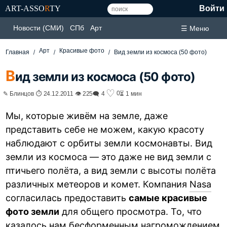
ART-ASSO
R
TY
Войти
Новости (СМИ)
СПб
Арт
☰ Меню
Арт
Красивые фото
Главная
Вид земли из космоса (50 фото)
В
ид земли из космоса (50 фото)
♡
0
✎ Блинцов ⏱ 24.12.2011 👁 225
🗨 4
⏳ 1 мин
Мы, которые живём на земле, даже
представить себе не можем, какую красоту
наблюдают с орбиты земли космонавты. Вид
земли из космоса — это даже не вид земли с
птичьего полёта, а вид земли с высоты полёта
различных метеоров и комет. Компания
Nasa
согласилась предоставить
самые красивые
фото земли
для общего просмотра. То, что
казалось нам бесформенным нагромождением