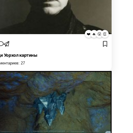
❤️
🔥
😮
👏
и Уорхол картины
ментариев:
27