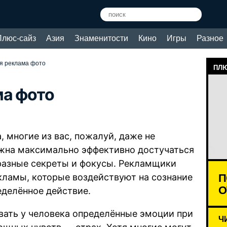
Плюс-сайз
Азия
Знаменитости
Кино
Игры
Разное
я реклама фото
ПЛЮ
ма фото
, многие из вас, пожалуй, даже не
лжна максимально эффективно достучаться
 разные секреты и фокусы. Рекламщики
П
кламы, которые воздействуют на сознание
О
еделённое действие.
вать у человека определённые эмоции при
Ч