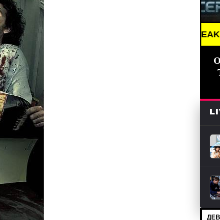
BREAKING NEWS ///
О
L
ДЕВ