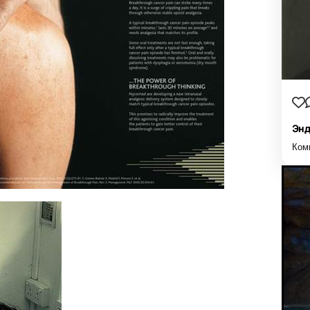
Энд
Ком