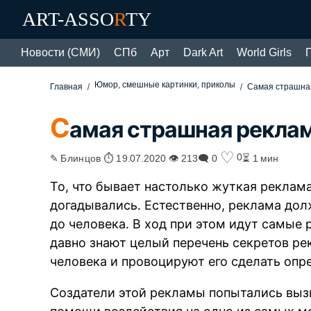
ART-ASSO
R
TY
Новости (СМИ)
СПб
Арт
Dark Art
World Girls
Юмор, смешные картинки, приколы
Главная
Самая страшна
С
амая страшная рекла
♡
0
✎ Блинцов ⏱ 19.07.2020 👁 213
🗨 0
⏳ 1 мин
То, что бывает настолько жуткая реклама
догадывались. Естественно, реклама до
до человека. В ход при этом идут самые
давно знают целый перечень секретов ре
человека и провоцируют его сделать опр
Создатели этой рекламы попытались выз