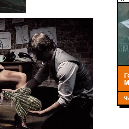
Г
M
Ч