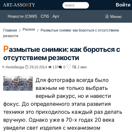
ART-ASSO
R
TY
Войти
Новости (СМИ)
СПб
Арт
☰ Меню
Разное
Главная
Размытые снимки: как бороться с отсутствием
резкости
Р
азмытые снимки: как бороться с
отсутствием резкости
♡
0
✎ Непейвода ⏱ 29.10.2014 👁 137
🗨 0
⏳ 2 мин
Для фотографа всегда было
важным не только выбрать
верный ракурс, но и навести
фокус. До определенного этапа развития
техники это приходилось каждый раз делать
вручную. Однако уже в 70-х годах 20 века
увидели свет изделия с механизмом