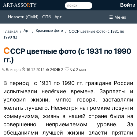
ART-ASSO
R
TY
Войти
Новости (СМИ)
СПб
Арт
☰ Меню
Арт
Красивые фото
Главная
СССР цветные фото (с 1931 по
1990 гг.)
С
ССР цветные фото (с 1931 по 1990
гг.)
♡
0
✎ Блинцов ⏱ 16.12.2012 👁 240
🗨 2
⏳ 2 мин
В период с 1931 по 1990 гг. граждане России
испытывали нелёгкие времена. Зарплаты и
условия жизни, мягко говоря, заставляли
желать лучшего. Несмотря на громкие лозунги
коммунизма, жизнь в нашей стране была на
совершенно неприемлемом уровне. За
обещаниями лучшей жизни власти прятали