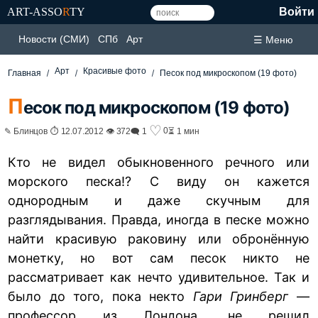
ART-ASSO
R
TY
Войти
Новости (СМИ)
СПб
Арт
☰ Меню
Арт
Красивые фото
Главная
Песок под микроскопом (19 фото)
П
есок под микроскопом (19 фото)
♡
0
✎ Блинцов ⏱ 12.07.2012 👁 372
🗨 1
⏳ 1 мин
Кто не видел обыкновенного речного или
морского песка!? С виду он кажется
однородным и даже скучным для
разглядывания. Правда, иногда в песке можно
найти красивую раковину или обронённую
монетку, но вот сам песок никто не
рассматривает как нечто удивительное. Так и
было до того, пока некто
Гари Гринберг
—
профессор из Лондона, не решил