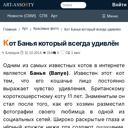
ART-ASSO
R
TY
Войти
Новости (СМИ)
СПб
Арт
☰ Меню
Арт
Красивые фото
Главная
Кот Банья который всегда удивлён
К
от Банья который всегда удивлён
♡
0
✎ Блинцов ⏱ 31.10.2014 👁 154
🗨 0
⏳ 1 мин
Одним из самых известных
котов
в интернете
является
Банья (Banye)
. Известен этот кот
тем, что его кошачье лицо постоянно
выражает чувство удивления. Британскому
короткошерстному коту 11 лет. Знаменитым он
стал после того, как его хозяин разместил
фотографии своего любимца в одной из
социальных сетей. Широко раскрытые глаза и
чёрный кружок ниже рта создают ощущение,