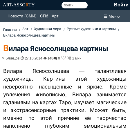
ART-ASSO
R
TY
Войти
Новости (СМИ)
СПб
Арт
☰ Меню
Арт
Художники мира
Русские художники и картины
Главная
Вилара Ясносолнцева картины
В
илара Ясносолнцева картины
♡
0
✎ Блинцов ⏱ 27.10.2014 👁 148
🗨 0
⏳ 2 мин
Вилара Ясносолнцева — талантливая
художница. Картины этой художницы
невероятно насыщенные и яркие. Кроме
увлечения живописью, Вилара занимается
гаданиями на картах Таро, изучает магические
и экстрасенсорные практики. Может быть,
именно по этой причине её творчество
наполнено глубоким эмоциональным