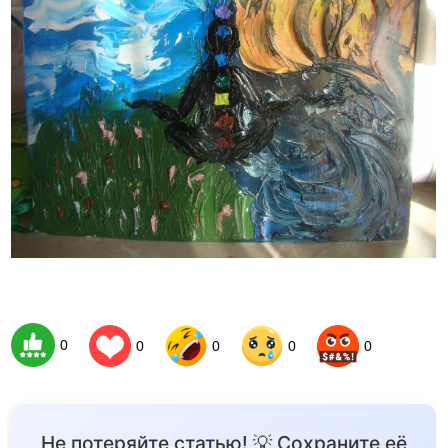
0
0
0
0
0
Не потеряйте статью! 💡 Сохраните её