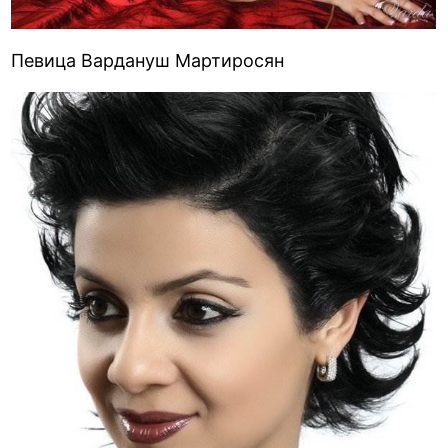
Певица Вардануш Мартиросян