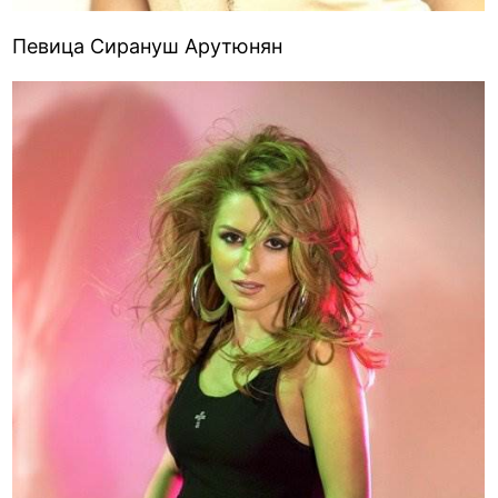
Певица Сирануш Арутюнян