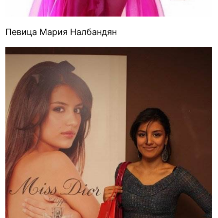
Певица Мария Налбандян