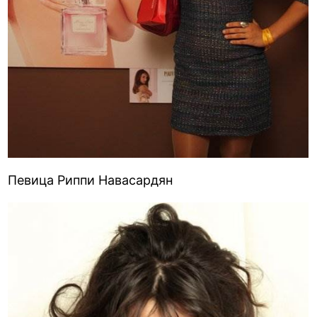
Певица Риппи Навасардян