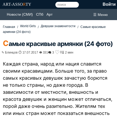
ART-ASSO
R
TY
Войти
Новости (СМИ)
СПб
Арт
☰ Меню
World Girls
Девушки знаменитости
Главная
Самые красивые
армянки (24 фото)
С
амые красивые армянки (24 фото)
♡
0
✎ Блинцов ⏱ 17.07.2017 👁 331
🗨 3
⏳ 2 мин
Каждая страна, народ или нация славится
своими красавицами. Больше того, за право
самых красивых девушек зачастую борются
не только страны, но даже города. В
зависимости от местности, внешность и
красота девушек и женщин может отличаться,
порой даже очень разительно. Жителям тех
или иных стран может показаться внешность