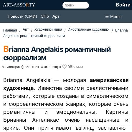
ART-ASSO
R
TY
Войти
Новости (СМИ)
СПб
Арт
☰ Меню
Арт
Художники мира
Иностранные художники
Главная
Brianna
Angelakis романтичный сюрреализм
B
rianna Angelakis романтичный
сюрреализм
♡
0
✎ Блинцов ⏱ 25.10.2014 👁 312
🗨 0
⏳ 2 мин
Brianna Angelakis — молодая
американская
художница
. Известна своими реалистичными
работами, которые созданы в символическом
и
сюрреалистическом
жанрах, которые очень
романтичны и эмоциональны. Картины
Брианны Ангеликас очень насыщенные и
яркие. Они притягивают взгляд, заставляют