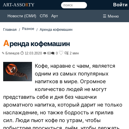
ART-ASSO
R
TY
Войти
Новости (СМИ)
СПб
Арт
☰ Меню
Разное
Главная
Аренда кофемашин
А
ренда кофемашин
♡
0
✎ Блинцов ⏱ 12.03.2020 👁 63
🗨 0
⏳ 2 мин
Кофе, наравне с чаем, является
одним из самых популярных
напитков в мире. Огромное
количество людей не могут
представить себе и дня без чашечки
ароматного напитка, который дарит не только
наслаждение, но также бодрость и прилив
сил. Люди пьют кофе по утрам, чтобы
побыстрее проснуться, днём, чтобы держать