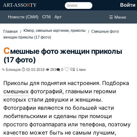
ART-ASSO
R
TY
Войти
Новости (СМИ)
СПб
Арт
☰ Меню
Юмор, смешные картинки, приколы
Главная
Смешные фото
женщин приколы (17 фото)
С
мешные фото женщин приколы
(17 фото)
♡
0
✎ Блинцов ⏱ 02.03.2018 👁 293
🗨 0
⏳ 1 мин
Приколы для поднятия настроения. Подборка
смешных
фотографий, главными героями
которых стали девушки и женщины.
Фотографии являются по большей части
любительскими и сделаны при помощи
простого фотоаппарата или телефона, поэтому
качество может быть не самым лучшим,