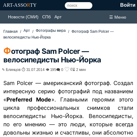
ART-ASSO
R
TY
Войти
Новости (СМИ)
СПб
Арт
☰ Меню
Арт
Фотографы мира
Главная
Фотограф Sam Polcer —
велосипедисты Нью-Йорка
Ф
отограф Sam Polcer —
велосипедисты Нью-Йорка
♡
0
✎ Блинцов ⏱ 31.07.2014 👁 195
🗨 0
⏳ 2 мин
Sam Polcer — американский фотограф. Создал
интересную серию фотографий под названием
«
Preferred Mode
». Главными героями этого
цикла профессиональных снимков стали
велосипедисты Нью-Йорка. Велосипедисты,
по его мнению — это люди, которые всегда
довольны жизнью и счастливы, они абсолютно