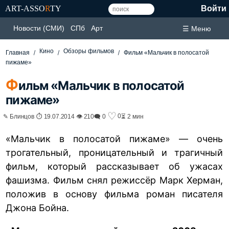
ART-ASSO
R
TY
Войти
Новости (СМИ)
СПб
Арт
☰ Меню
Кино
Обзоры фильмов
Главная
Фильм «Мальчик в полосатой
пижаме»
Ф
ильм «Мальчик в полосатой
пижаме»
♡
0
✎ Блинцов ⏱ 19.07.2014 👁 210
🗨 0
⏳ 2 мин
«Мальчик в полосатой пижаме» — очень
трогательный, проницательный и трагичный
фильм, который рассказывает об ужасах
фашизма. Фильм снял режиссёр Марк Херман,
положив в основу фильма роман писателя
Джона Бойна.