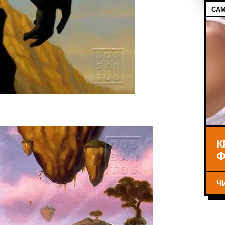
САМ
К
Ф
Ч