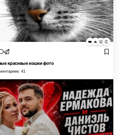
❤️
🔥
😮
👏
ые красивые кошки фото
ментариев:
41