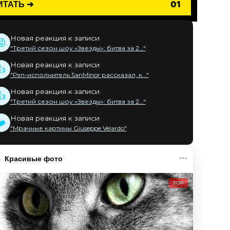
ИТАТЬ ➔
01
Новая реакция к записи
😡
"Третий сезон шоу «Звезды»: битва за 2..."
Новая реакция к записи
👍
"Рэп-исполнитель SanMinor рассказал, к..."
Новая реакция к записи
👍
"Третий сезон шоу «Звезды»: битва за 2..."
Новая реакция к записи
❤️
"Мрачные картины Giuseppe Velardo"
Красивые фото
TOP