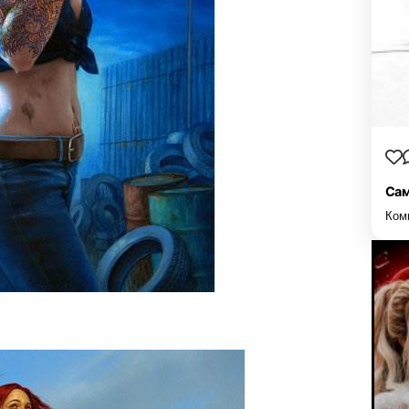
Сам
Ком