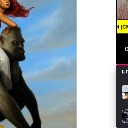
AKING NEWS /// НОВОСТИ (СМИ) /// СВЕЖИЕ НОВО
L