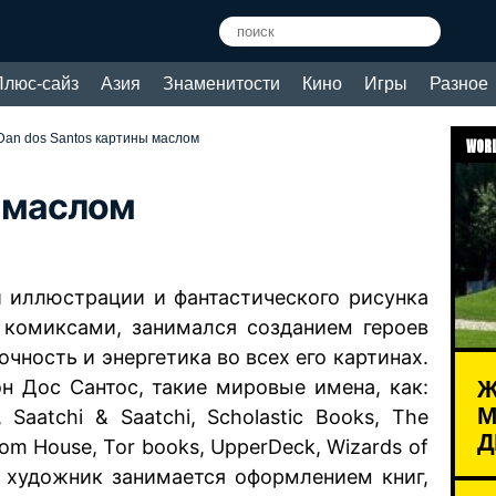
Плюс-сайз
Азия
Знаменитости
Кино
Игры
Разное
Dan dos Santos картины маслом
WORL
ы маслом
й иллюстрации и фантастического рисунка
н комиксами, занимался созданием героев
очность и энергетика во всех его картинах.
Ж
н Дос Сантос, такие мировые имена, как:
М
t, Saatchi & Saatchi, Scholastic Books, The
Д
om House, Tor books, UpperDeck, Wizards of
в художник занимается оформлением книг,