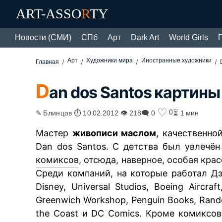
ART-ASSO
R
TY
Новости (СМИ)
СПб
Арт
Dark Art
World Girls
Арт
Художники мира
Иностранные художники
Главная
D
an dos Santos картин
♡
0
✎ Блинцов ⏱ 10.02.2012 👁 218
🗨 0
⏳ 1 мин
Мастер
живописи маслом
, качественно
Dan dos Santos. С детства был увлечё
комиксов
, отсюда, наверное, особая крас
Среди компаний, на которые работал Дэ
Disney, Universal Studios, Boeing Aircraf
Greenwich Workshop, Penguin Books, Rand
the Coast и DC Comics. Кроме комиксо