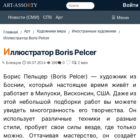
ART-ASSO
R
TY
Войти
Новости (СМИ)
СПб
Арт
☰ Меню
Арт
Художники мира
Иностранные художники
Главная
Иллюстратор Boris Pelcer
И
ллюстратор Boris Pelcer
♡
0
✎ Блинцов ⏱ 04.07.2014 👁 196
🗨 0
⏳ 2 мин
Борис Пельцер (Boris Pelcer) — художник из
Боснии, который настоящее время живёт и
работает в Милуоки, Висконсин, США. Даже из
этой небольшой подборки работ вы можете
увидеть многогранность его творчества. Он
использует различные техники и разные
стили, пробует свои силы везде, где только
можно. Оттачивая мастерство, он создаёт