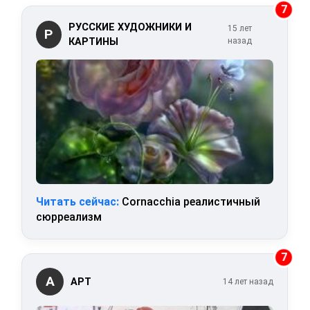
7
РУССКИЕ ХУДОЖНИКИ И
15 лет
Р
КАРТИНЫ
назад
Читать сейчас:
Cornacchia реалистичный
сюрреализм
7
А
АРТ
14 лет назад