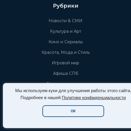
Рубрики
Новости & СМИ
Культура и Арт
Кино и Сериалы
Красота, Мода и Стиль
Игровой мир
Афиша СПб
Тёмное искусство
Мы используем куки для улучшения работы этого сайта
Пышные формы (plus-size)
Подробнее в нашей
Политике конфиденциальности
Новости Азии (азиатской культуры)
ОК
Звёзды и знаменистоти