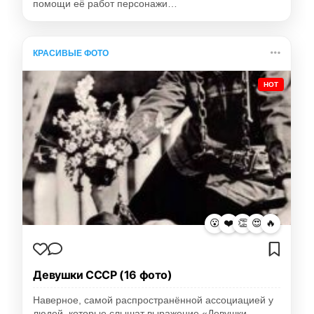
помощи её работ персонажи…
КРАСИВЫЕ ФОТО
HOT
😮
❤️
👏
😍
🔥
Девушки СССР (16 фото)
Наверное, самой распространённой ассоциацией у
людей, которые слышат выражение «Девушки…