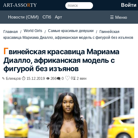
ART-ASSO
R
TY
Войти
Новости (СМИ)
СПб
Арт
☰ Меню
World Girls
Самые красивые девушки
Главная
Гвинейская
красавица Мариама Диалло, африканская модель с фигурой без изъянов
Г
винейская красавица Мариама
Диалло, африканская модель с
фигурой без изъянов
♡
0
✎ Блинцов ⏱ 15.12.2019 👁 266
🗨 0
⏳ 2 мин